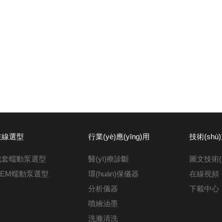
線型蠕動泵
架型蠕動泵
標(biāo)準
zhǔn)型蠕動
泵
簧型蠕動泵
裝型蠕動泵
在線選型
行業(yè)應(yīng)用
技術(shù
工業(yè)分配器
成套蠕動泵選型
醫(yī)療診斷
圖文技術(s
OEM蠕動泵選型
環(huán)保儀器
在線視頻
FZ系列
分析儀器
下載中心
FB系列
噴繪油墨
洗滌清洗