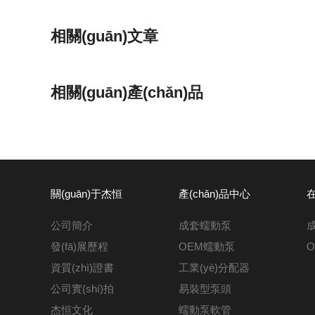
直
支
相關(guān)文章
相關(guān)產(chǎn)品
(
彈
易
關(guān)于杰恒
產(chǎn)品中心
公司簡介
成套蠕動泵
發(fā)展歷程
OEM蠕動泵
資質(zhì)證書
工業(yè)分配器
公司實(shí)拍
易裝型泵頭
杰恒文化
蠕動泵軟管