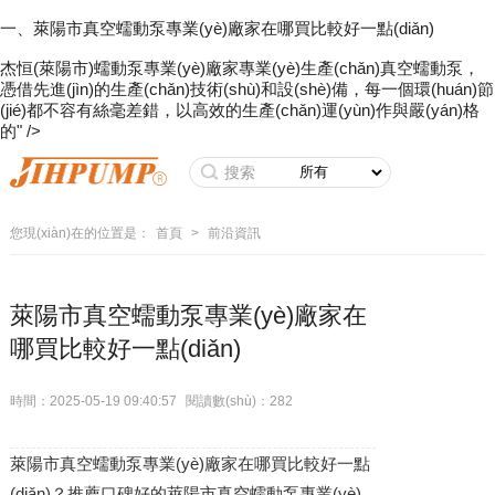
一、萊陽市真空蠕動泵專業(yè)廠家在哪買比較好一點(diǎn)
杰恒(萊陽市)蠕動泵專業(yè)廠家專業(yè)生產(chǎn)真空蠕動泵，
憑借先進(jìn)的生產(chǎn)技術(shù)和設(shè)備，每一個環(huán)節
(jié)都不容有絲毫差錯，以高效的生產(chǎn)運(yùn)作與嚴(yán)格
的" />
您現(xiàn)在的位置是：
首頁
>
前沿資訊
萊陽市真空蠕動泵專業(yè)廠家在
哪買比較好一點(diǎn)
時間：2025-05-19 09:40:57
閱讀數(shù)：
282
萊陽市真空蠕動泵專業(yè)廠家在哪買比較好一點
(diǎn)？推薦口碑好的萊陽市真空蠕動泵專業(yè)