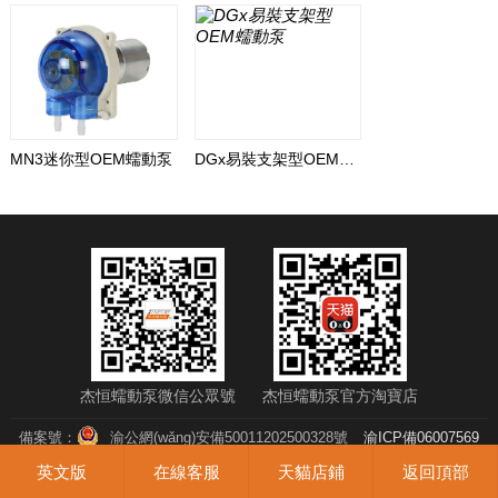
MN3迷你型OEM蠕動泵
DGx易裝支架型OEM蠕動泵
杰恒蠕動泵微信公眾號
杰恒蠕動泵官方淘寶店
備案號：
渝公網(wǎng)安備50011202500328號
渝ICP備06007569
號-1
聯(lián)系我們
網(wǎng)站地圖
英文版
在線客服
天貓店鋪
返回頂部
RM新时代|APP官网网址