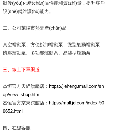
斷優(yōu)化產(chǎn)品性能和質(zhì)量，提升客戶
設(shè)備維護(hù)能力。
二、公司萊陽市熱銷產(chǎn)品
真空蠕動泵、方便拆卸蠕動泵、微型氣動蠕動泵、
擠壓蠕動泵、多功能蠕動泵、易裝型蠕動泵
三、線上下單渠道
杰恒官方天貓旗艦店：
https://jieheng.tmall.com/sh
op/view_shop.htm
杰恒官方京東旗艦店：
https://mall.jd.com/index-90
8652.html
四、在線客服