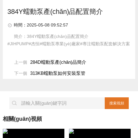
384Y蠕動泵產(chǎn)品配置簡介
時間：2025-05-08 09:52:57
簡介：384Y蠕動泵產(chǎn)品配置簡介
#JIHPUMP#杰恒#蠕動泵專業(yè)廠家#專注蠕動泵配套解決方案
284D蠕動泵產(chǎn)品簡介
上一個
313KB蠕動泵如何安裝泵管
下一個
相關(guān)視頻