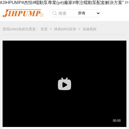
#JIHPUMP#杰恒#蠕動泵專業(yè)廠家#專注蠕動泵配套解決方案" />
您現(xiàn)在的位置是：
首頁
>
技術(shù)支持
>
在線視頻