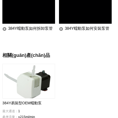
384Y蠕動泵如何拆卸泵管
384Y蠕動泵如何安裝泵管
相關(guān)產(chǎn)品
384Y易裝型OEM蠕動泵
最大通道：
1
參考流量：
≤215ml/min